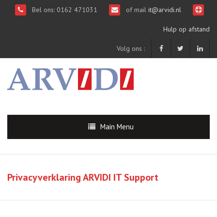
Bel ons: 0162 471031
of mail
it@arvidi.nl
Hulp op afstand
Volg ons :
Main Menu
Privacyverklaring ARVIDI IT Support