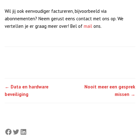
Wil jij ook eenvoudiger factureren, bijvoorbeeld via
abonnementen? Neem gerust eens contact met ons op. We
vertellen je er graag meer over! Bel of
mail
ons.
Post
←
Data en hardware
Nooit meer een gesprek
navigation
beveiliging
missen
→
Facebook
Twitter
LinkedIn