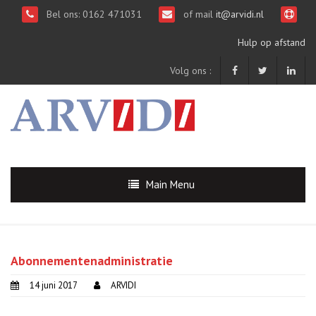
Bel ons: 0162 471031
of mail
it@arvidi.nl
Hulp op afstand
Volg ons :
Main Menu
Abonnementenadministratie
14 juni 2017
ARVIDI