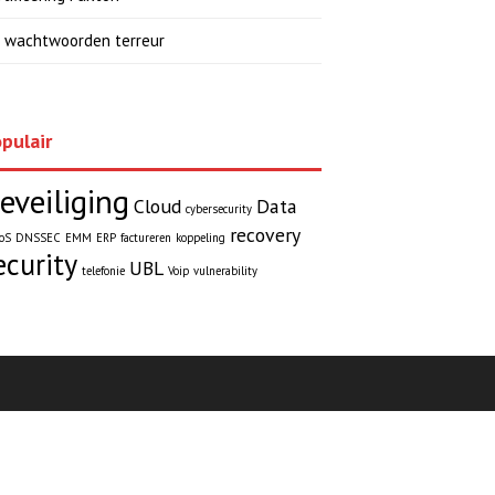
 wachtwoorden terreur
pulair
eveiliging
Cloud
Data
cybersecurity
recovery
oS
DNSSEC
EMM
ERP
factureren
koppeling
ecurity
UBL
telefonie
Voip
vulnerability