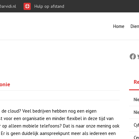
arvidi.nl
Hulp op afstand
Home
Die
Fa
R
onie
Ni
n de cloud? Veel bedrijven hebben nog een eigen
Ni
 voor een organisatie en minder flexibel in deze tijd van
Cy
 op alleen mobiele telefoons? Dat is naar onze mening ook
 Er is geen duidelijk aanspreekpunt meer als iedereen een
Ce