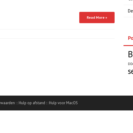
De
Read More »
Po
B
DD
s
rwaarden
: :
Hulp op afstand
: :
Hulp voor MacOS