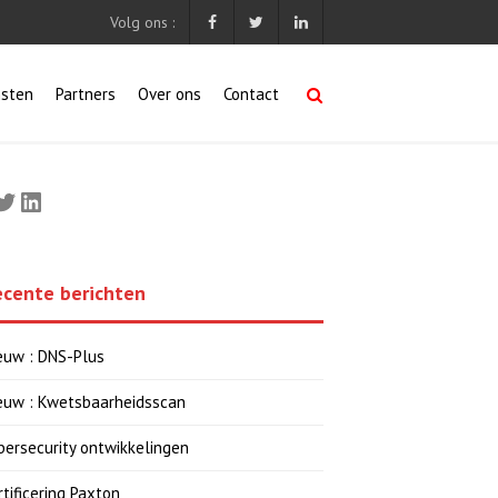
Volg ons :
nsten
Partners
Over ons
Contact
cebook
Twitter
LinkedIn
ecente berichten
euw : DNS-Plus
euw : Kwetsbaarheidsscan
bersecurity ontwikkelingen
rtificering Paxton