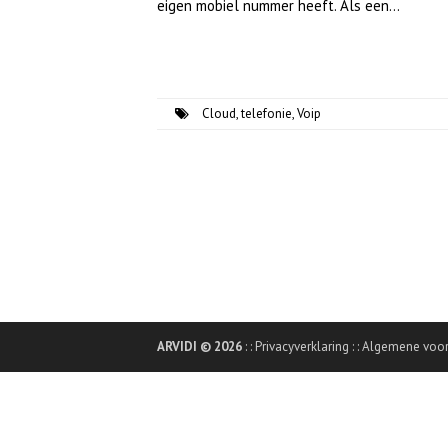
eigen mobiel nummer heeft. Als een…
Cloud
,
telefonie
,
Voip
ARVIDI © 2026
: :
Privacyverklaring
: :
Algemene voo