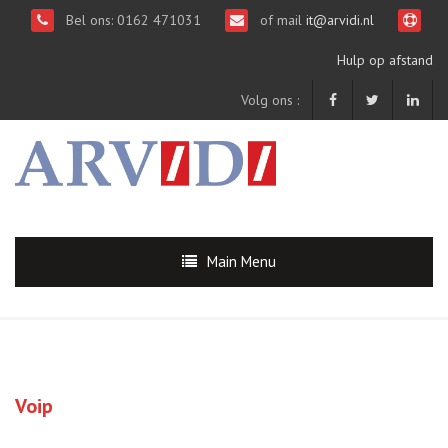
Bel ons: 0162 471031
of mail
it@arvidi.nl
Hulp op afstand
Volg ons :
Main Menu
Voip