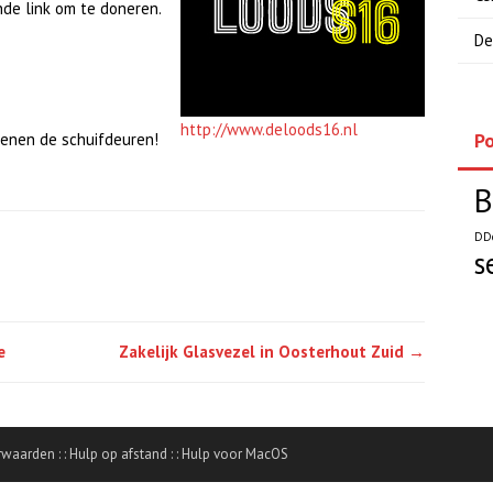
nde link om te doneren.
De
http://www.deloods16.nl
Po
penen de schuifdeuren!
B
DD
s
e
Zakelijk Glasvezel in Oosterhout Zuid
→
rwaarden
: :
Hulp op afstand
: :
Hulp voor MacOS