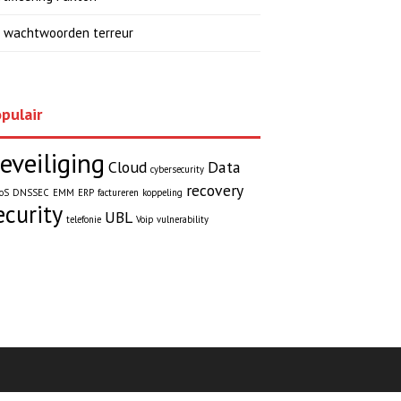
 wachtwoorden terreur
pulair
eveiliging
Cloud
Data
cybersecurity
recovery
oS
DNSSEC
EMM
ERP
factureren
koppeling
ecurity
UBL
telefonie
Voip
vulnerability