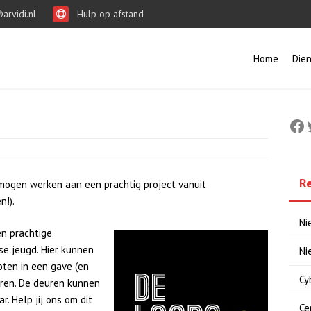
arvidi.nl
Hulp op afstand
Home
Die
Fa
R
mogen werken aan een prachtig project vanuit
n!).
Ni
en prachtige
e jeugd. Hier kunnen
Ni
oten in een gave (en
Cy
eren. De deuren kunnen
r. Help jij ons om dit
Ce