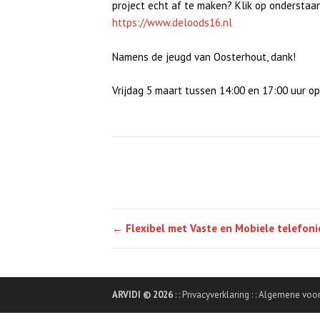
project echt af te maken? Klik op onderstaa
https://www.deloods16.nl
Namens de jeugd van Oosterhout, dank!
Vrijdag 5 maart tussen 14:00 en 17:00 uur o
Post
←
Flexibel met Vaste en Mobiele telefoni
navigation
ARVIDI © 2026
: :
Privacyverklaring
: :
Algemene voo