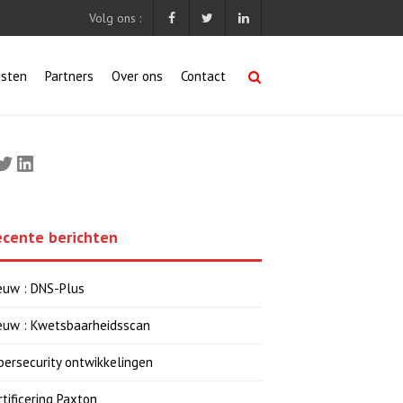
Volg ons :
nsten
Partners
Over ons
Contact
cebook
Twitter
LinkedIn
ecente berichten
euw : DNS-Plus
euw : Kwetsbaarheidsscan
bersecurity ontwikkelingen
rtificering Paxton