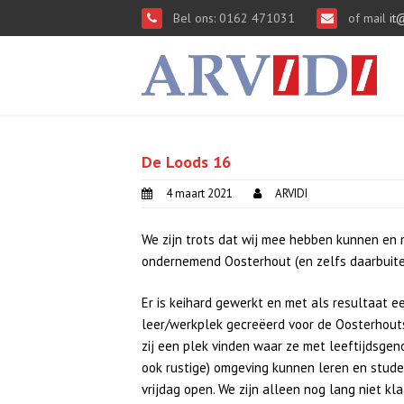
Bel ons: 0162 471031
of mail
it@
De Loods 16
4 maart 2021
ARVIDI
We zijn trots dat wij mee hebben kunnen en 
ondernemend Oosterhout (en zelfs daarbuite
Er is keihard gewerkt en met als resultaat e
leer/werkplek gecreëerd voor de Oosterhouts
zij een plek vinden waar ze met leeftijdsgen
ook rustige) omgeving kunnen leren en stud
vrijdag open. We zijn alleen nog lang niet klaa